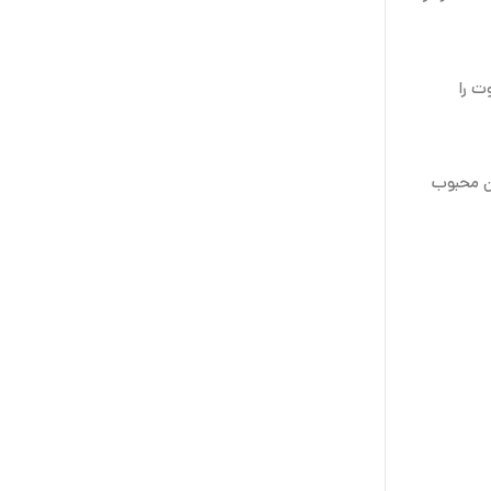
موت را
آمد بودن محبوب