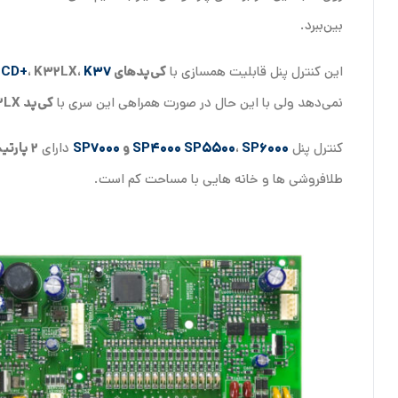
بین‌ببرد.
این کنترل پنل قابلیت همسازی با
کی‌پد‌های
K37
، K32LX،
LCD+
نمی‌دهد ولی با این حال در صورت همراهی این سری با
کی‌پد K32LX
کنترل پنل
SP6000
،
SP5500
SP4000
و
SP7000
دارای
2 پارتیشن
طلافروشی ها و خانه هایی با مساحت کم است.