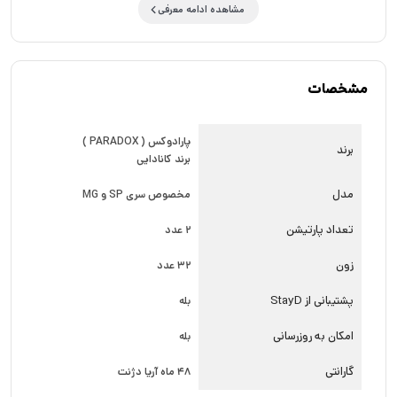
مشاهده ادامه معرفی
ظاهری و فنی کی پد پارادوکس +K32LCD بیشتر آشنا میشود که در
صورت نیاز میتوانید با کارشناس های فروش و متخصصان ما برای
اطلاعات بیشتر تماس حاصل فرمایید. پارادوکس جزو معدود برندهای
مشخصات
سیستم اعلام سرقت است که تاییدیه مها را دارد. مشخصات کی پد
پارادوکس +K32LCD کی پد +K32LCD کی پد
پارادوکس ( PARADOX )
برند
برند کانادایی
+K32LCD پارادوکس با پشتیبانی از حالت StayD و دارای صفحه
نمایش آبی رنگ 32 کاراکتری امکان لیبل گذاری نام زون ها را به همراه
مدل
مخصوص سری SP و MG
دارد. که در عین حال زیبایی کار آمد ترین کی پد پارادوکس است. کی
تعداد پارتیشن
2 عدد
پد +K32LCD دزدگیر پارادوکس با برنامه ریزی آسان براساس منو برای
زون
32 عدد
نصاب و کاربر ، تنظیمات نور پس زمینه، کنتراست و سرعت حرکت
پشتیبانی از StayD
بله
نوشته را نیز به همراه دارد و دارای 32 زون و 2 پارتیشن است و به
دلیل وجود LCD عیب یابی و تنظیمات بسیار آسان تر است. نمایش
امکان به روزرسانی
بله
دقیق وقوع آلارم تا هنگام غیر فعال کردن آن. با کی پد
گارانتی
48 ماه آریا دژنت
+K32LCD کاربر به آسانی میتواند دستوراتی مانند : مسلح ،