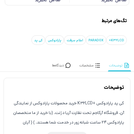
تگ‌های مرتبط
K32LCD+
PARADOX
اعلام سرقت
پارادوکس
کی پد
توضیحات
مشخصات
دیدگاه‌ها
توضیحات
کی پد پارادوکس +K32LCD خرید محصولات پارادوکس از نمایندگی
آن، فروشگاه آرکاجم تحت نظارت آریا دژنت. (با خرید از ما متخصصان
پارادوکس 24 ساعت شبانه زور در خدمت شما هستند. ) ( آپان
سیستم نام تجاری فروشگاه آرکاجم است. ) در ادامه با ویژگی های