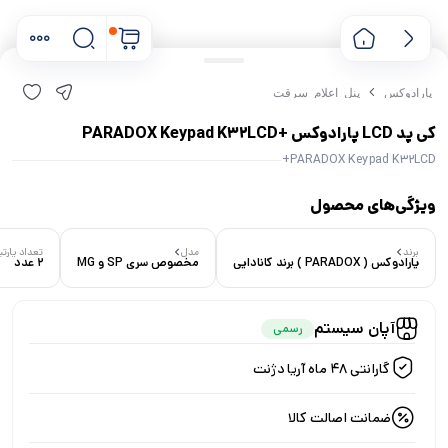
پارادوکس
پنل اعلام سرقت
کی پد LCD پارادوکس +PARADOX Keypad K32LCD
PARADOX Keypad K32LCD+
ویژگی‌های محصول
برند
مدل
تعداد پارت
پارادوکس ( PARADOX ) برند کانادایی
مخصوص سری SP و MG
2 عدد
۰ خریدار در ۱ ماه اخیر
آپان سیستم
رسمی
۰ بازدید در ۲۴ ساعت اخیر
گارانتی 48 ماه آریا دژنت
ضمانت اصالت کالا