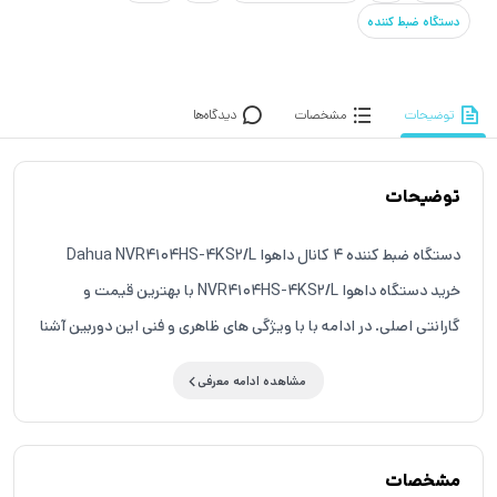
دستگاه ضبط کننده
توضیحات
مشخصات
دیدگاه‌ها
توضیحات
دستگاه ضبط کننده 4 کانال داهوا Dahua NVR4104HS-4KS2/L
خرید دستگاه داهوا NVR4104HS-4KS2/L با بهترین قیمت و
گارانتی اصلی. در ادامه با با ویژگی های ظاهری و فنی این دوربین آشنا
میشوید که در صورت نیاز میتوانید با کارشناس های فروش ما برای
مشاهده ادامه معرفی
اطلاعات بیشتر تماس حاصل فرمایید. مشخصات دستگاه ضبط
کننده 4 کانال داهوا DAHUA NVR4104HS-4KS2 ! پشتیبانی از
دوربین تا 8 مگاپیکسل ! تکنولوژی های دستگاه NVR4104HS-
مشخصات