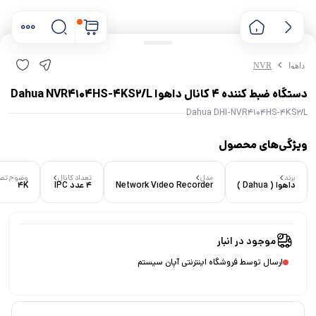
داهوا
NVR
دستگاه ضبط کننده 4 کانال داهوا Dahua NVR4104HS-4KS2/L
Dahua DHI-NVR4104HS-4KS2/L
ویژگی‌های محصول
برند
مدل
تعداد کانال
وضوح تصو
داهوا ( Dahua )
Network Video Recorder
4 عدد IPC
4K
۰ بازدید در ۲۴ ساعت اخیر
۰ خریدار در ۱ ماه اخیر
موجود در انبار
ارسال توسط فروشگاه اینترنتی آپان سیستم