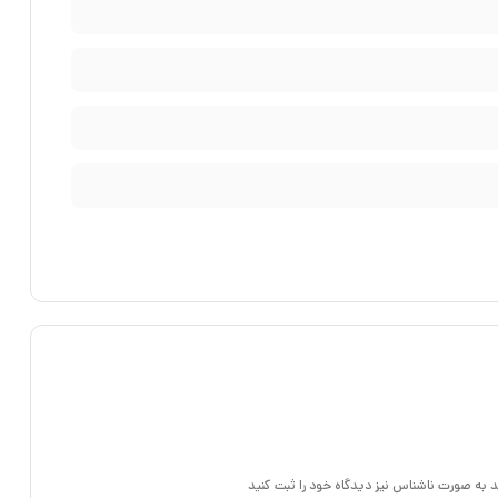
استاندارد IP برای مشخص نمودن میزان مقاومت و محافظت بدنه و محفظه بیرونی دستگاه الکترونیک بکار میرود. در استاندارد IP67، حروف IP مخفف Ingress Protection هستند که به معنی محافظت در
د به صورت ناشناس نیز دیدگاه خود را ثبت کنید