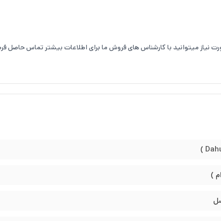
صورت نیاز میتوانید با کارشناس های فروش ما برای اطلاعات بیشتر تماس حاصل فرم
، ارائه دهندهٔ راهکارها و محصولات سامانه نظارت تصویری به سراسر جهان می‌
دارند و بهتر است در محیط داخلی استفاده بشود.
م )
 زیبایی هم برخوردار است. این دوربین دارای استاندارد
ارجی هم میشود استفاده شود.