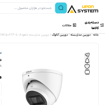
دسته‌بندی
مقالات
کالاها
خانه
/
دوربین مداربسته
/
دوربین آنالوگ
/ دوربین مداربسته داهوا Dahua HAC-HDW1509TP-IL-A
دا
دو
A
و