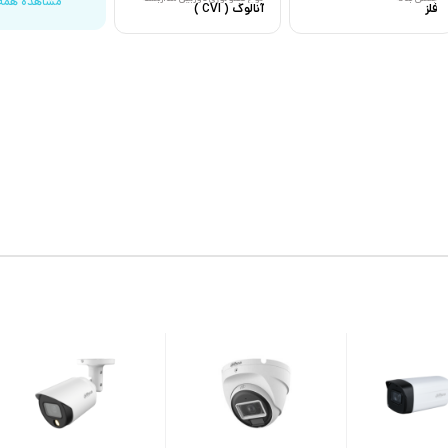
مشاهده همه
فلز
آنالوگ ( CVI )