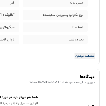
فلز
جنس بدنه
(
استاندارد IP67:
آنالوگ ( CVI )
نوع تکنولوژی دوربین مداربسته
برابر نفوذ می باشند و دو عدد روبروی این حروف نیز نشان دهنده میزان 
میکروفون 
ضبط صدا
دوآل لایت (
دید در شب
مشاهده بیشتر
دیدگاه‌ها
دوربین مداربسته داهوا Dahua HAC-HDW1509TP-IL-A
شما هم می‌توانید در مورد ای
0
اگر این محصول را قبلا از دیجیکا
از 5