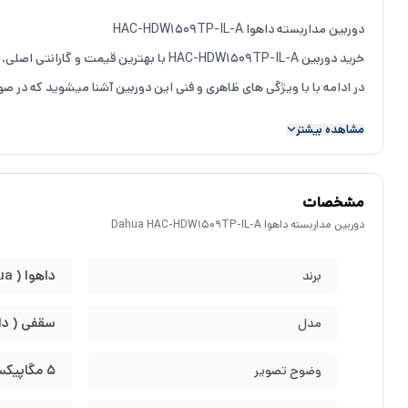
دوربین مداربسته داهوا HAC-HDW1509TP-IL-A
خرید دوربین HAC-HDW1509TP-IL-A با بهترین قیمت و گارانتی اصلی.
در ادامه با با ویژگی های ظاهری و فنی این دوربین آشنا میشوید که در 
مشاهده بیشتر
شرکت داهوا (
Dahua Technology
)
شرکت داهو
ا
مشخصات
که از دوربین مداربسته، هارد و کنترلر گرفته تا مانیتور می‌باشد.
دوربین مداربسته داهوا Dahua HAC-HDW1509TP-IL-A
سری دوربین های صدا دار داهوا
داهوا ( Dahua )
برند
در این سری از تولیدات داهوا دوربین ها قابلیت ضبط صدا اطراف خود را 
مشخصات دوربین مداربسته HAC-HDW1509TP-IL-A
سقفی ( دا
مدل
ظاهر دوربین مداربسته داهوا HAC-HDW1509TP-IL-A
5 مگاپیکسل
وضوح تصویر
شرکت داهوا
در کیس این دوربین تماما از فلز استفاده کرده ولی با این حال دوربین مداربسته داهوا HAC-HDW1509TP-IL-A از ظرافت و
را میدهد که در برابر گرد و غبار و آب مقاوم است و به راحتی در فضای خ