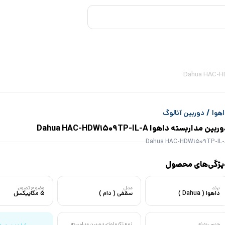
/
هوا
دوربین آنالوگ
ربین مداربسته داهوا Dahua HAC-HDW1509TP-IL-A
Dahua HAC-HDW1509TP-IL-
یژگی‌های محصول
برند
مدل
وضوح تصویر
داهوا ( Dahua )
سقفی ( دام )
5 مگاپیکسل
جنس بدنه
نوع تکنولوژی دوربین مداربسته