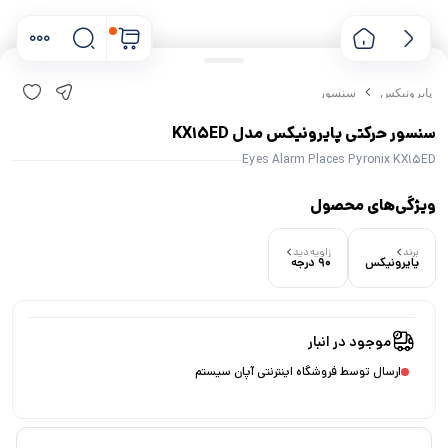
پایرونیکس
سنسور
سنسور حرکتی پایرونیکس مدل KX15ED
Eyes Alarm Places Pyronix KX15ED
ویژگی‌های محصول
برند
زاویه دید
پایرونیکس
90 درجه
۰ بازدید در ۲۴ ساعت اخیر
۰ خریدار در ۱ ماه اخیر
موجود در انبار
ارسال توسط فروشگاه اینترنتی آپان سیستم