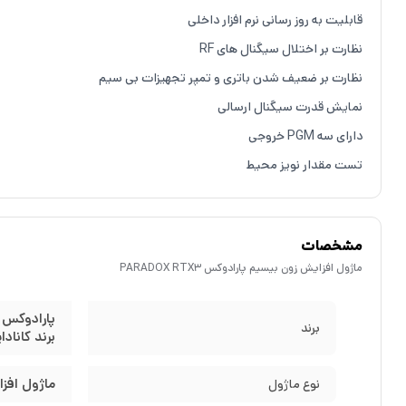
قابلیت به روز رسانی نرم افزار داخلی
نظارت بر اختلال سیگنال های RF
نظارت بر ضعیف شدن باتری و تمپر تجهیزات بی سیم
نمایش قدرت سیگنال ارسالی
دارای سه PGM خروجی
تست مقدار نویز محیط
مشخصات
ماژول افزایش زون بیسیم پارادوکس PARADOX RTX3
پارادوکس ( ARADOX
برند
برند کانادا
ماژول افز
نوع ماژول