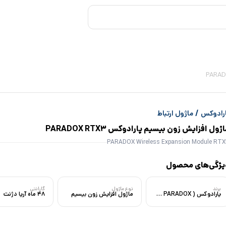
/
ارادوکس
ماژول ارتباط
ژول افزایش زون بیسیم پارادوکس PARADOX RTX3
PARADOX Wireless Expansion Module RT
یژگی‌های محصول
برند
نوع ماژول
گارانتی
پارادوکس ( PARADOX ) برند کانادایی
ماژول افزایش زون بیسیم
48 ماه آریا دژنت