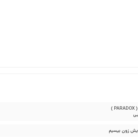
P )
یی
ایش زون بیسیم