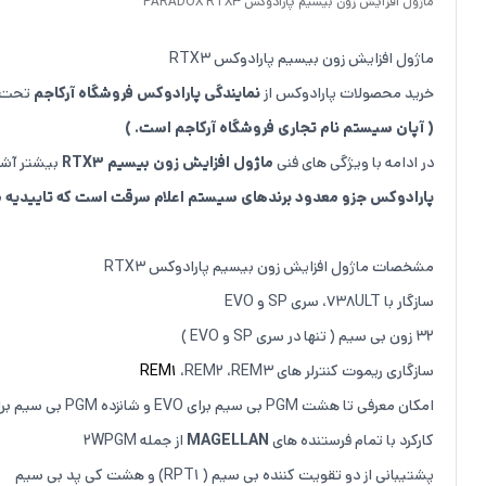
ماژول افزایش زون بیسیم پارادوکس PARADOX RTX3
ماژول افزایش زون بیسیم پارادوکس RTX3
خرید محصولات پارادوکس از
نمایندگی پارادوکس فروشگاه آرکاجم
تحت نظارت
( آپان سیستم نام تجاری فروشگاه آرکاجم است. )
در ادامه با ویژگی های فنی
ماژول افزایش زون بیسیم RTX3
بیشتر آشن
پارادوکس جزو معدود برندهای سیستم اعلام سرقت است که تاییدیه مها
مشخصات ماژول افزایش زون بیسیم پارادوکس RTX3
سازگار با 738ULT، سری SP و EVO
32 زون بی سیم ( تنها در سری SP و EVO )
سازگاری ریموت کنترلر های
،REM2 ،REM3
REM1
امکان معرفی تا هشت PGM بی سیم برای EVO و شانزده PGM بی سیم برای SP
کارکرد با تمام فرستنده های
MAGELLAN
از جمله 2WPGM
پشتیبانی از دو تقویت کننده بی سیم ( RPT1) و هشت کی پد بی سیم