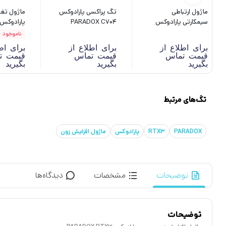
ماژول ارتباطی
تگ پراکسی پارادوکس
ماژول تغ
سیمکارتی پارادوکس
PARADOX C704
PS817
PARADOX PCS265
ناموجود
برای اطلاع از
برای اطلاع از
برای اط
قیمت تماس
قیمت تماس
قیمت ت
بگیرید
بگیرید
بگیرید
تگ‌های مرتبط
PARADOX
RTX3
پارادوکس
ماژول افزایش زون
توضیحات
مشخصات
دیدگاه‌ها
توضیحات