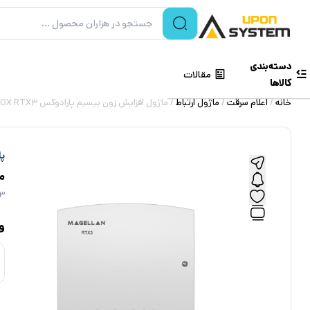
دسته‌بندی
مقالات
کالاها
خانه
/
اعلام سرقت
/
ماژول ارتباط
/ ماژول افزایش زون بیسیم پارادوکس PARADOX RTX3
پ
ما
X3
و