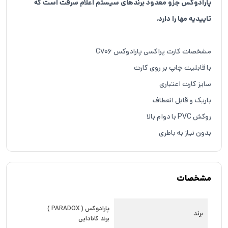
پارادوکس جزو معدود برندهای سیستم اعلام سرقت است که
تاییدیه مها را دارد.
مشخصات کارت پراکسی پارادوکس C706
با قابلیت چاپ بر روی کارت
سایز کارت اعتباری
باریک و قابل انعطاف
روکش PVC با دوام بالا
بدون نیاز به باطری
مشخصات
پارادوکس ( PARADOX )
برند
برند کانادایی