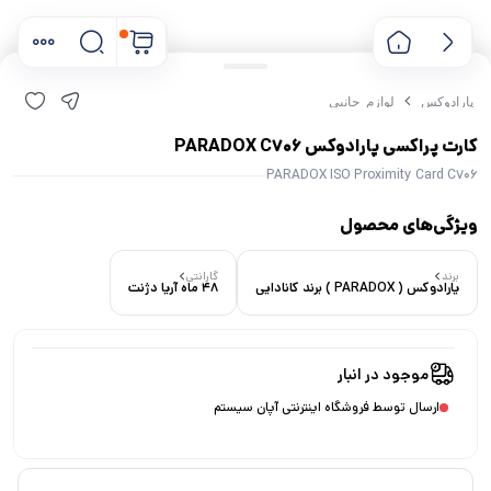
پارادوکس
لوازم جانبی
کارت پراکسی پارادوکس PARADOX C706
PARADOX ISO Proximity Card C706
ویژگی‌های محصول
برند
گارانتی
پارادوکس ( PARADOX ) برند کانادایی
48 ماه آریا دژنت
۰ خریدار در ۱ ماه اخیر
۰ بازدید در ۲۴ ساعت اخیر
موجود در انبار
ارسال توسط فروشگاه اینترنتی آپان سیستم