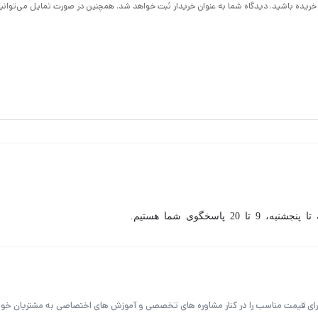
لا خریده باشید، دیدگاه شما به عنوان خریدار ثبت خواهد شد. همچنین در صورت تمایل می‌توانی
 و استار لایت است و40 متر برد دید در شب این دوربین است.
است.
ره های موجود در یک صحنه را مشاهده کنید.
ت انگلیسی “Digital Wide Dynamic Range” و به معنای محدوده گستره دینامیکی به صورت دیجیتال در دوربی
شنبه، 9 تا 20 پاسخگوی شما هستیم.
رای قیمت مناسب را در کنار مشاوره های تخصصی و آموزش های اختصاصی به مشتریان خود ر
ت 256 گیگ پشتیبانی میکند.