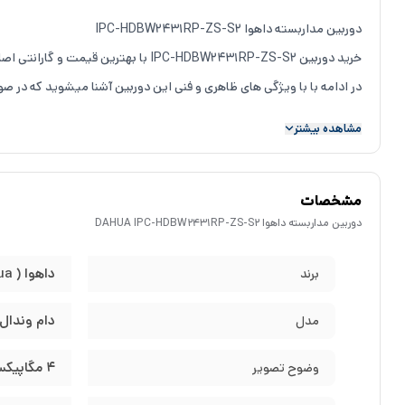
دوربین مداربسته داهوا IPC-HDBW2431RP-ZS-S2
خرید دوربین IPC-HDBW2431RP-ZS-S2 با بهترین قیمت و گارانتی اصلی.
در ادامه با با ویژگی های ظاهری و فنی این دوربین آشنا میشوید که در 
مشخصات دوربین مداربسته IPC-HDBW2431RP-ZS-S2
مشاهده بیشتر
ظاهر دوربین مداربسته داهوا IPC-HDBW2431RP-ZS-S2
شرکت داهوا
در کیس این دوربین فلز به کاربرده و این
دوربین IPC-HDBW2431RP-ZS-S2
مشخصات
دوربین مداربسته داهوا IPC-HDBW2431RP-ZS-S2
جزو دسته دوربین های Vandal Proof است که ب
دوربین مداربسته داهوا DAHUA IPC-HDBW2431RP-ZS-S2
(
استاندارد IP67:
داهوا ( Dahua )
برند
برابر نفوذ می باشند و دو عدد روبروی این حروف نیز نشان دهنده میزان 
استاندارد IK10:
دام وندال
مدل
در دوربین های مداربسته و سیستم های حفاظت الکترونیک در برابر ضربه تبیین شده است و ب
4 مگاپیکسل
وضوح تصویر