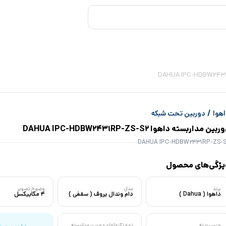
/
هوا
دوربین تحت شبکه
بین مداربسته داهوا DAHUA IPC-HDBW2431RP-ZS-S2
DAHUA IPC-HDBW2431RP-ZS-S
یژگی‌های محصول
برند
مدل
وضوح تصویر
داهوا ( Dahua )
دام وندال پروف ( سقفی )
4 مگاپیکسل
جنس بدنه
نوع تکنولوژی دوربین مداربسته