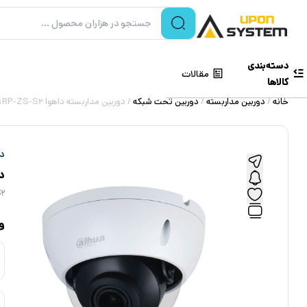
دسته‌بندی
مقالات
کالاها
خانه
/
دوربین مداربسته
/
دوربین تحت شبکه
/ دوربین مداربسته داهوا DAHUA IPC-HDBW2431RP-ZS-S2
دا
دور
2
و