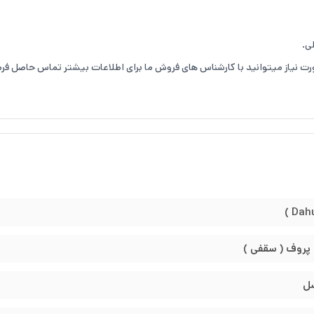
صورت نیاز میتوانید با کارشناس های فروش ما برای اطلاعات بیشتر تماس حاصل فرم
دارای استاندار
IP67
است و همین باعث میشود این دوربین در
ا نشانی استاندارد
IK10
شناخته میشود.
مقاومت در مقابل اجسام جامد و مایعات هستند.
 پروف ( سقفی )
ه این معنا است که دوربین مداربسته در برابر ضربه 10 Kg از فاصله 40 cm مقاوم است.)