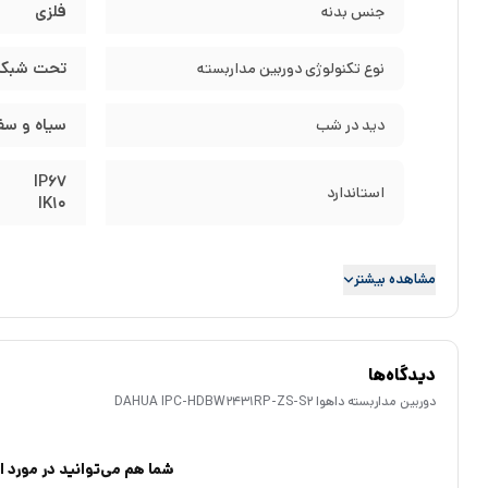
فلزی
جنس بدنه
تحت شبکه ( P
نوع تکنولوژی دوربین مداربسته
سیاه و سفید- 
دید در شب
IP67
استاندارد
IK10
مشاهده بیشتر
دیدگاه‌ها
دوربین مداربسته داهوا DAHUA IPC-HDBW2431RP-ZS-S2
شما هم می‌توانید در مورد ای