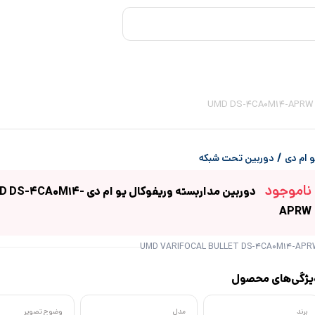
/
 ام دی
دوربین تحت شبکه
ناموجود
دوربین مداربسته وریفوکال یو ام دی 4CA0M14
APRW
UMD VARIFOCAL BULLET DS-4CA0M14-APR
یژگی‌های محصول
برند
مدل
وضوح تصویر