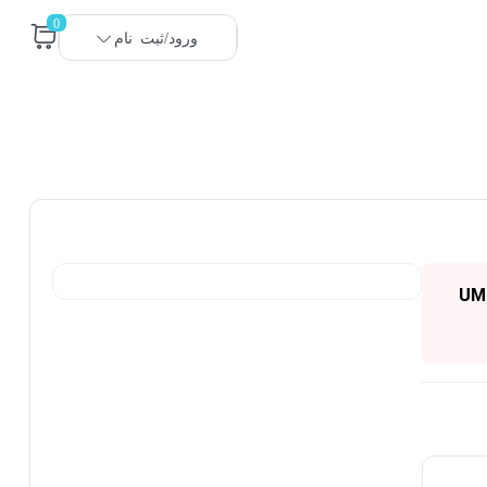
0
ورود/ثبت نام
UMD DS--