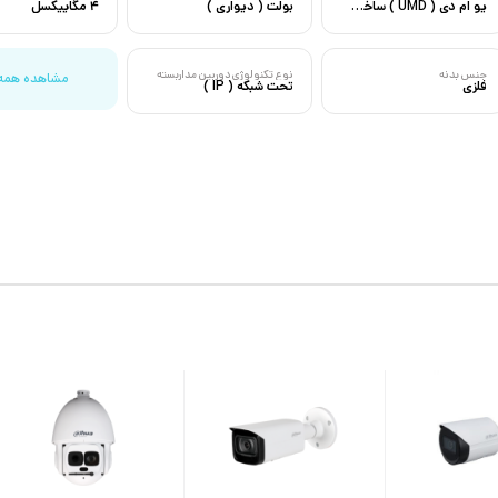
یو ام دی ( UMD ) ساخت کشور چین
بولت ( دیواری )
4 مگاپیکسل
جنس بدنه
نوع تکنولوژی دوربین مداربسته
مشاهده همه
فلزی
تحت شبکه ( IP )