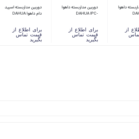
اربسته داهوا
دوربین مداربسته داهوا
دوربین مداربسته اسپید
DAHU
DAHUA IPC-
دام داهوا DAHUA
IPC-SD6AL445XA-
HFW2431TP-AS-S2
HFW2
HNR
لاع از
برای اطلاع از
برای اطلاع از
ماس
قیمت تماس
قیمت تماس
بگیرید
بگیرید