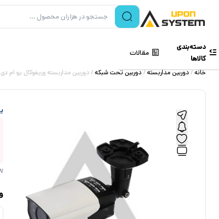
دسته‌بندی
مقالات
کالاها
خانه
/
دوربین مداربسته
/
دوربین تحت شبکه
/ دوربین مداربسته وریفوکال یو ام دی UMD DS-4CA0M14-APRW
یو
W
و