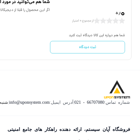
شما هم می‌توانید در مورد ای
لنز دوربین مداربسته
UMD DS-4CA0M14-APRW
وریفوکال است و همین امر
0
اگر این محصول را قبلا از دیجیکا
از 5
این دوربین قابلیت ثبت 25 فرم در ثانیه را با کیفیت 4 مگاپیکسل دارد.
از مجموع 0 امتیاز
تفاوت دوربین های 2 مگاپیکسل با 4 مگاپیکسل در تصویر اولیه قابل فهم نیست ولی زمانی که تصویر زوم میشود هرچقدر مگاپیکسل بالا تر باشد کیفیت بهتر است.
شما هم درباره این کالا دیدگاه ثبت کنید
ثبت دیدگاه
شنبه تا پنج
شماره تماس:
66707080 - 021
|
آدرس ایمیل:
info@uponsystem.com
|
فروشگاه آپان سیستم، ارائه دهنده راهکار های جامع امنیتی