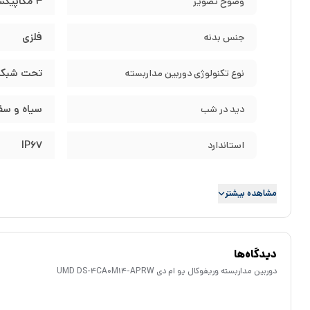
4 مگاپیکسل
وضوح تصویر
فلزی
جنس بدنه
تحت شبکه ( P
نوع تکنولوژی دوربین مداربسته
سیاه و سفید _
دید در شب
IP67
استاندارد
مشاهده بیشتر
دید در شب و نوع تکنولوژی دوربین مداربستهUMD DS-4CA0M14-APRW
تکنولوژی این دوربین
IP
که به ما این قابلیت را میدهد که بتوانیم دوربی
دیدگاه‌ها
دوربین مداربسته UMD DS-4CA0M14-APRW
دارای دید در شب مادون قرمز است و ت
دوربین مداربسته وریفوکال یو ام دی UMD DS-4CA0M14-APRW
مشخصات لنز و تصویر دوربین مداربسته
UMD DS-4CA0M14-APRW