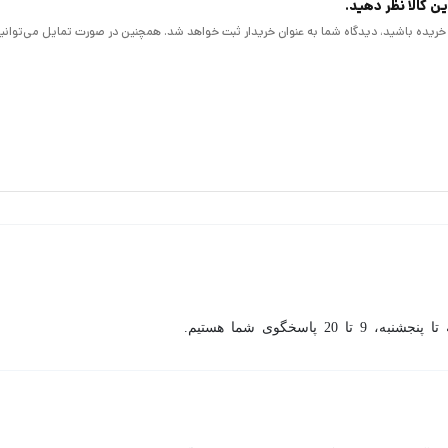
ن کالا نظر دهید.
 باعث شده ما توانایی تنظیم لنز در محور افقی را داشته باشیم. ( 2.8 تا 12 mm )
لا خریده باشید، دیدگاه شما به عنوان خریدار ثبت خواهد شد. همچنین در صورت تمایل می‌توانی
شنبه، 9 تا 20 پاسخگوی شما هستیم.