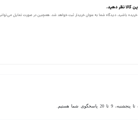
ن کالا نظر دهید.
لا خریده باشید، دیدگاه شما به عنوان خریدار ثبت خواهد شد. همچنین در صورت تمایل می‌توانی
شما می توانید تصاویر ضبط شده را به 2 حالت تک تصویر یا
رکتی را تشخیص داد، دستگاه دی وی آر داهوا چند ثانیه قبل از وقوع حرکت و حادثه 
شنبه، 9 تا 20 پاسخگوی شما هستیم.