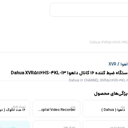
/
هوا
XVR
گاه ضبط کننده 16 کانال داهوا Dahua XVR5116HS-4KL-I3
Dahua 16 CHANNEL XVR5116HS-4KL-
یژگی‌های محصول
برند
مدل
تعداد کانال
داهوا ( Dahua )
WizSense Digital Video Recorder
وضوح تصویر
تعداد هارد