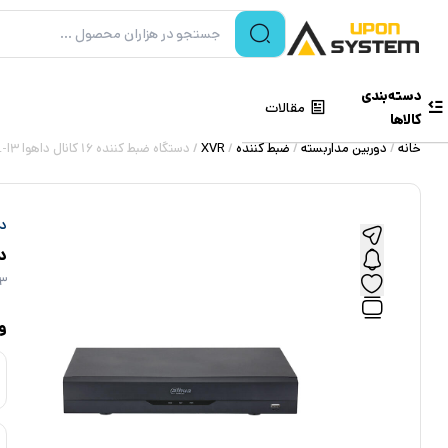
دسته‌بندی
مقالات
کالاها
خانه
/
دوربین مداربسته
/
ضبط کننده
/
XVR
/ دستگاه ضبط کننده 16 کانال داهوا Dahua XVR5116HS-4KL-I3
دا
دست
I3
و