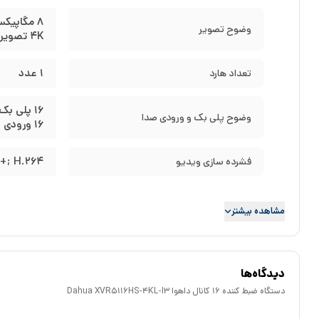
8 مگاپیکسل تصویر لایو
دیگر پورت های این دستگاه USB، پورت شبکه و پورت واسط RS485 است.
وضوح تصویر
4K تصویر ذخیره شده
1 عدد
تعداد هارد
16 پلی بک
وضوح پلی بک و ورودی صدا
16 ورودی دوربین صدا دار + 1 ورودی صدا
+; H.264
فشرده سازی ویدیو
مشاهده بیشتر
دیدگاه‌ها
دستگاه ضبط کننده 16 کانال داهوا Dahua XVR5116HS-4KL-I3