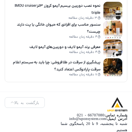
نحوه نصب دوربین بیسیم آیمو کروزر 3لنزIMOU cruiser
triple
3 دقیقه زمان مطالعه
سنسور مناسب برای افرادی که حیوان خانگی یا پت دارند
چیست؟
4 دقیقه زمان مطالعه
معرفی برند آیمو لایف و دوربین‌های آیمو لایف
4 دقیقه زمان مطالعه
پیشگیری از سرقت در طلافروشی: چرا باید به سیستم اعلام
سرقت پارادوکس اعتماد کنید؟
7 دقیقه زمان مطالعه
بازگشت به بالا
شماره تماس:
66707080 - 021
آدرس ایمیل:
info@uponsystem.com
شنبه تا پنجشنبه، 9 تا 20 پاسخگوی شما
هستیم.